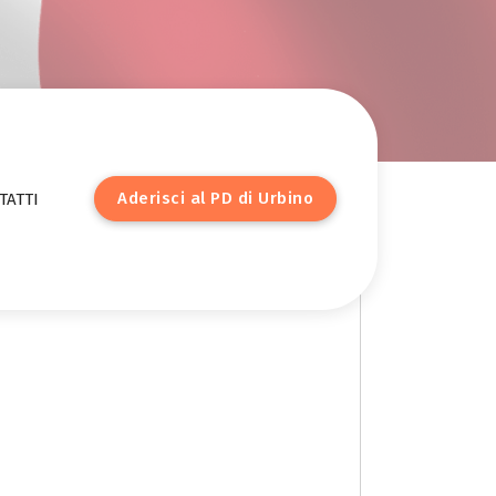
A
d
e
r
i
s
c
i
a
l
P
D
d
i
U
r
b
i
n
o
TATTI