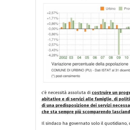
c’è necessità assoluta di
costruire un proge
abitative e di servizi alle famiglie, di poli
di una predisposizione dei servizi necessa
che sta sempre più scomparendo lasciando 
Il sindaco ha governato solo il quotidiano,