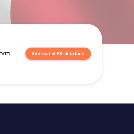
A
d
e
r
i
s
c
i
a
l
P
D
d
i
U
r
b
i
n
o
TATTI