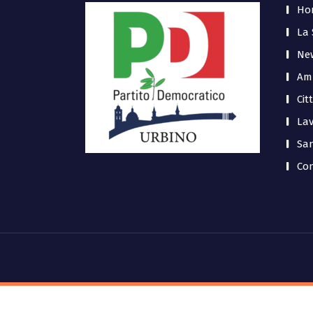
Ho
La
Ne
Am
Cit
La
San
Con