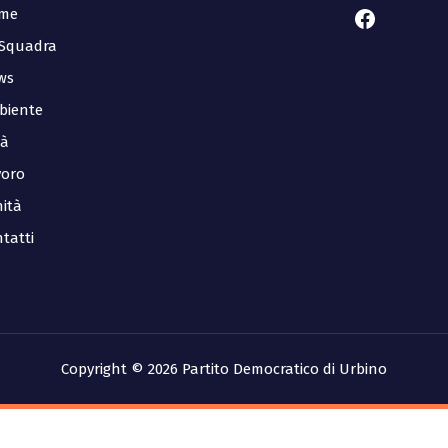
Facebook
me
 Squadra
ws
biente
tà
voro
ità
tatti
Copyright © 2026 Partito Democratico di Urbino