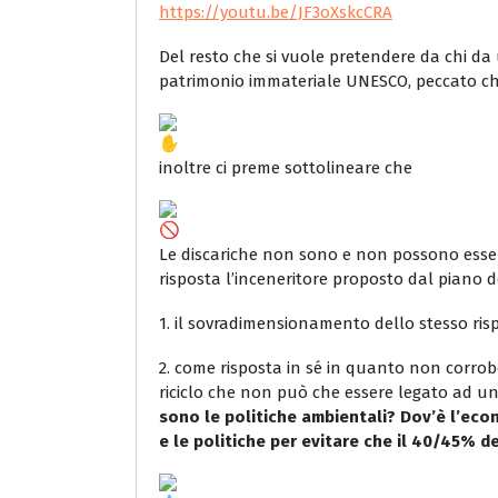
https://youtu.be/JF3oXskcCRA
Del resto che si vuole pretendere da chi da u
patrimonio immateriale UNESCO, peccato che 
inoltre ci preme sottolineare che
Le discariche non sono e non possono esser 
risposta l’inceneritore proposto dal piano dei
1. il sovradimensionamento dello stesso ri
2. ⁠come risposta in sé in quanto non corrobo
riciclo che non può che essere legato ad un
sono le politiche ambientali? Dov’è l’econ
e le politiche per evitare che il 40/45% dei 