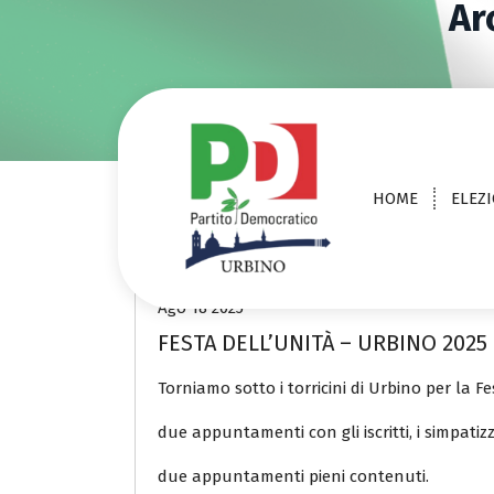
Ar
V
a
i
a
l
c
o
n
HOME
ELEZI
t
e
Città
News
Senza categori
n
u
CONTRO TUTTE LE DESTRE
t
Ago 18 2025
o
FESTA DELL’UNITÀ – URBINO 2025
Torniamo sotto i torricini di Urbino per la Fe
due appuntamenti con gli iscritti, i simpatiz
due appuntamenti pieni contenuti.