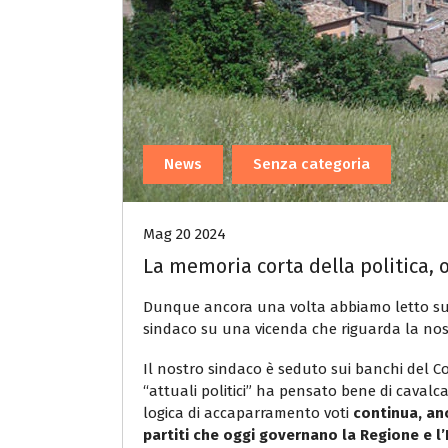
News
Senza categoria
Mag 20 2024
La memoria corta della politica, o
Dunque ancora una volta abbiamo letto sull
sindaco su una vicenda che riguarda la nost
Il nostro sindaco è seduto sui banchi del 
“attuali politici” ha pensato bene di cavalc
logica di accaparramento voti
continua, anc
partiti che oggi governano la Regione e l’I