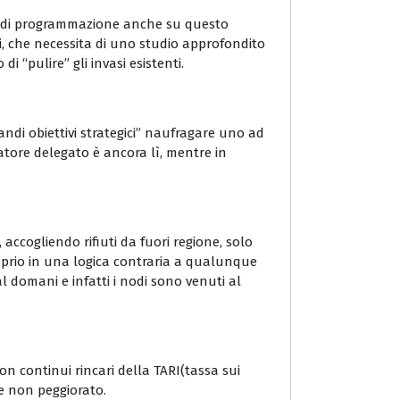
nza di programmazione anche su questo
hi, che necessita di uno studio approfondito
 “pulire” gli invasi esistenti.
andi obiettivi strategici” naufragare uno ad
ratore delegato è ancora lì, mentre in
, accogliendo rifiuti da fuori regione, solo
oprio in una logica contraria a qualunque
l domani e infatti i nodi sono venuti al
n continui rincari della TARI(tassa sui
 se non peggiorato.