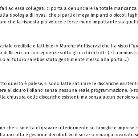
riffari ad essa collegati, ci porta a denunciare la totale manca
a tipologia di invasi, che si parli di mega impianti o piccoli lag
re che la risposta più veloce e forse meno impattante sia quello di
le credibile e fattibile in Marche Multiservizi che ha visto i “gr
a di Riceci con conseguenze sotto gli occhi di tutti. (e l’amminist
io al futuro sarebbe stato gentilmente messo alla porta …)
utto questo è palese, si sono fatte saturare le discariche esistenti
tere al sicuro i bilanci senza nessuna reale programmazione. (Pr
lla chiusura delle discariche esistenti ma senza alcun pensiero a
o che si smetta di gravare ulteriormente su famiglie e imprese co
la raccolta e gestione dei rifiuti ed il servizio rimanga invariato