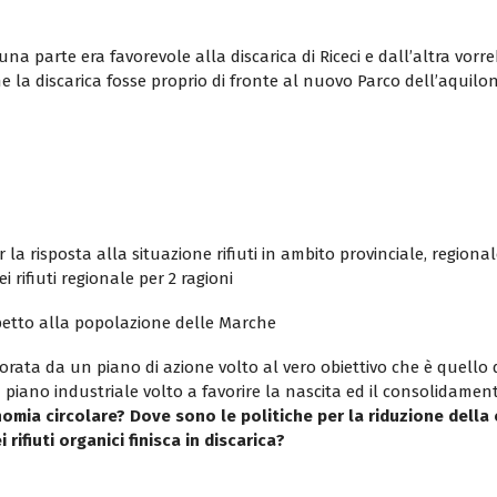
na parte era favorevole alla discarica di Riceci e dall’altra vorr
la discarica fosse proprio di fronte al nuovo Parco dell’aquilo
la risposta alla situazione rifiuti in ambito provinciale, region
 rifiuti regionale per 2 ragioni
spetto alla popolazione delle Marche
rata da un piano di azione volto al vero obiettivo che è quello de
 piano industriale volto a favorire la nascita ed il consolidamen
omia circolare? Dove sono le politiche per la riduzione della c
rifiuti organici finisca in discarica?