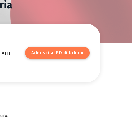
ria
A
d
e
r
i
s
c
i
a
l
P
D
d
i
U
r
b
i
n
o
TATTI
auro.